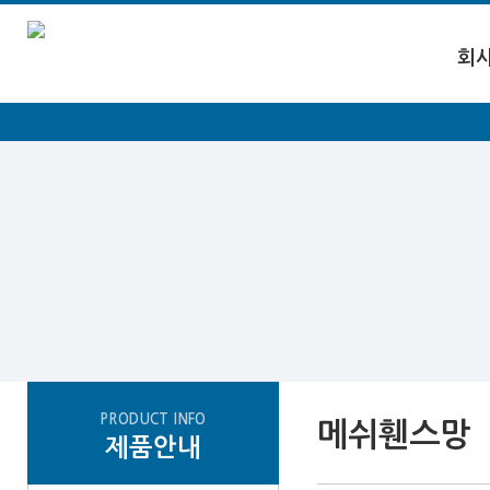
회
PRODUCT INFO
메쉬휀스망
제품안내