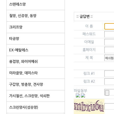
스텐레스망
철망, 신쥬망, 동망
:: 글답변 ::
이 름
크리프망
패스워드
타공망
이메일
홈페이지
EX-메탈레스
제 목
용접망, 와이어메쉬
미라클망, 데미스타
링크 #1
링크 #2
구갑망, 방충망, 견사망
파일첨부
가시철선, 스크린망, 석쇠판
스크린망사(섬유망)