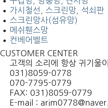
구갑망, 방충망, 견사망
가시철선, 스크린망, 석쇠판
스크린망사(섬유망)
메쉬휀스망
컨베어벨트
CUSTOMER CENTER
고객의 소리에 항상 귀기울
031)8059-0778
070-7795-0779
FAX: 031)8059-0779
E-mail : arim0778@nave