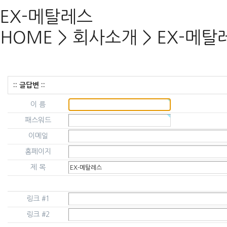
EX-메탈레스
HOME
>
회사소개
>
EX-메탈
:: 글답변 ::
이 름
패스워드
이메일
홈페이지
제 목
링크 #1
링크 #2