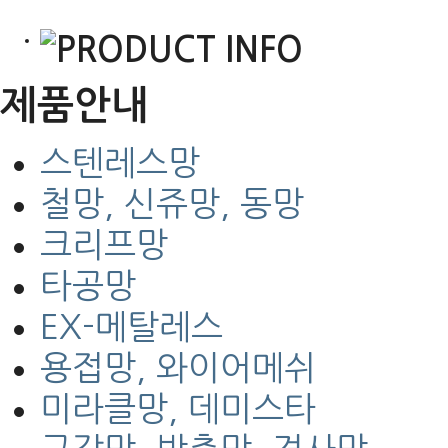
PRODUCT INFO
제품안내
스텐레스망
철망, 신쥬망, 동망
크리프망
타공망
EX-메탈레스
용접망, 와이어메쉬
미라클망, 데미스타