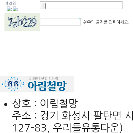
파일첨부
왼쪽의 글자를 입력하세요.
상호 : 아림철망
주소 : 경기 화성시 팔탄면 시청
127-83, 우리들유통타운)