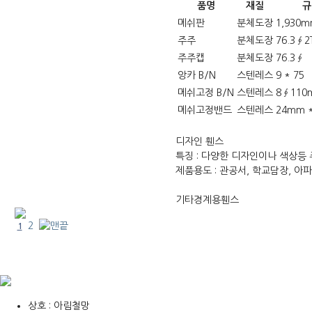
품명
재질
규
메쉬판
분체도장
1,930m
주주
분체도장
76.3∮2
주주캡
분체도장
76.3∮
앙카 B/N
스텐레스
9 * 75
메쉬고정 B/N
스텐레스
8∮110
메쉬고정밴드
스텐레스
24mm 
디자인 휀스
특징
: 다양한 디자인이나 색상등
제품용도
: 관공서, 학교담장, 아
기타경계용휀스
2
1
상호 : 아림철망