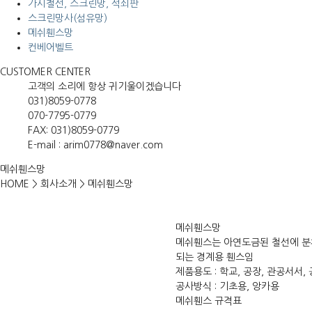
가시철선, 스크린망, 석쇠판
스크린망사(섬유망)
메쉬휀스망
컨베어벨트
CUSTOMER CENTER
고객의 소리에 항상 귀기울이겠습니다
031)8059-0778
070-7795-0779
FAX: 031)8059-0779
E-mail : arim0778@naver.com
메쉬휀스망
HOME
>
회사소개
>
메쉬휀스망
메쉬휀스망
메쉬휀스는 아연도금된 철선에 분
되는 경계용 휀스임
제품용도
: 학교, 공장, 관공서서
공사방식
: 기초용, 앙카용
메쉬휀스 규격표