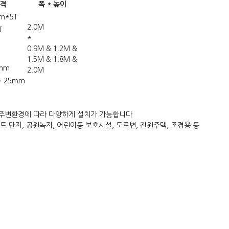
격
폭 * 높이
m*5T
2.0M
T
*
0.9M & 1.2M &
1.5M & 1.8M &
mm
2.0M
* 25mm
 주변환경에 따라 다양하게 설치가 가능합니다
파트 단지, 공원녹지, 어린이등 보호시설, 도로변, 전원주택, 조경용 등