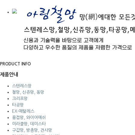
PRODUCT INFO
제품안내
스텐레스망
철망, 신쥬망, 동망
크리프망
타공망
EX-메탈레스
용접망, 와이어메쉬
미라클망, 데미스타
구갑망, 방충망, 견사망